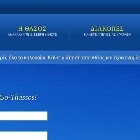
Η ΘΑΣΟΣ
ΔΙΑΚΟΠΕΣ
ΑΝΑΚΑΛΥΨΤΕ & ΕΞΕΡΕΥΝΗΣΤΕ
ΚΑΝΕΤΕ ΑΠΕΥΘΕΙΑΣ ΚΡΑΤΗΣΗ
ρές όλο το καλοκαίρι. Κάντε κράτηση απευθείας και εξοικονομήσ
Go-Thassos!