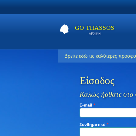
GO THASSOS
ΑΡΧΙΚΗ
Βρείτε εδώ τις καλύτερες προσφο
Είσοδος
Καλώς ήρθατε στο 
E-mail
*
Συνθηματικό
*