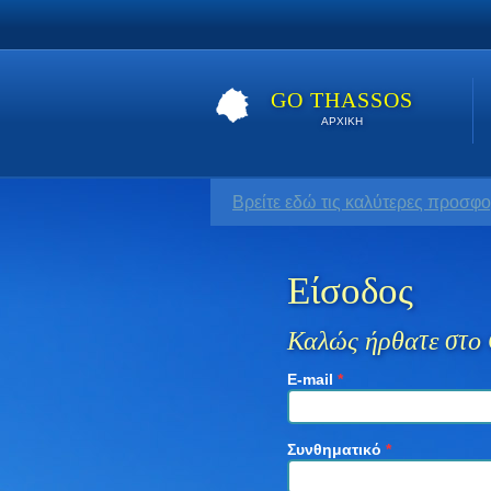
GO THASSOS
ΑΡΧΙΚΗ
Βρείτε εδώ τις καλύτερες προσφο
Είσοδος
Καλώς ήρθατε στο 
E-mail
*
Συνθηματικό
*