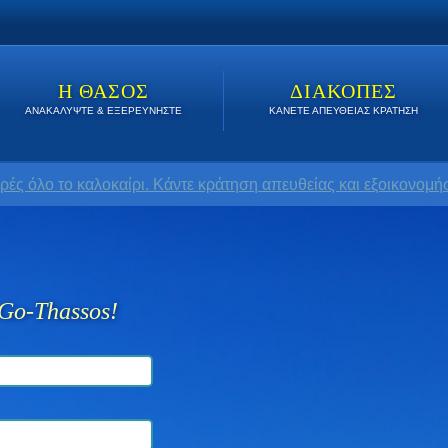
Η ΘΑΣΟΣ
ΔΙΑΚΟΠΕΣ
ΑΝΑΚΑΛΥΨΤΕ & ΕΞΕΡΕΥΝΗΣΤΕ
ΚΑΝΕΤΕ ΑΠΕΥΘΕΙΑΣ ΚΡΑΤΗΣΗ
ρές όλο το καλοκαίρι. Κάντε κράτηση απευθείας και εξοικονομήσ
Go-Thassos!