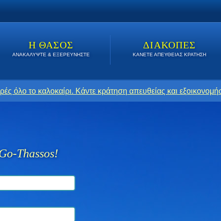
Η ΘΑΣΟΣ
ΔΙΑΚΟΠΕΣ
ΑΝΑΚΑΛΥΨΤΕ & ΕΞΕΡΕΥΝΗΣΤΕ
ΚΑΝΕΤΕ ΑΠΕΥΘΕΙΑΣ ΚΡΑΤΗΣΗ
ρές όλο το καλοκαίρι. Κάντε κράτηση απευθείας και εξοικονομήσ
Go-Thassos!