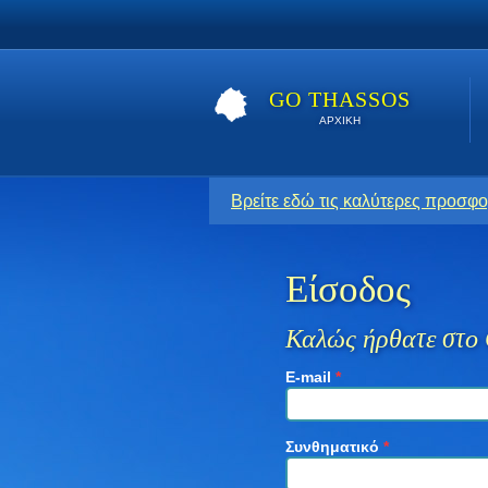
GO THASSOS
ΑΡΧΙΚΗ
Βρείτε εδώ τις καλύτερες προσφο
Είσοδος
Καλώς ήρθατε στο 
E-mail
*
Συνθηματικό
*