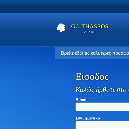
GO THASSOS
ΑΡΧΙΚΗ
Βρείτε εδώ τις καλύτερες προσφο
Είσοδος
Καλώς ήρθατε στο 
E-mail
*
Συνθηματικό
*