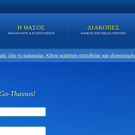
Η ΘΑΣΟΣ
ΔΙΑΚΟΠΕΣ
ΑΝΑΚΑΛΥΨΤΕ & ΕΞΕΡΕΥΝΗΣΤΕ
ΚΑΝΕΤΕ ΑΠΕΥΘΕΙΑΣ ΚΡΑΤΗΣΗ
ρές όλο το καλοκαίρι. Κάντε κράτηση απευθείας και εξοικονομήσ
Go-Thassos!