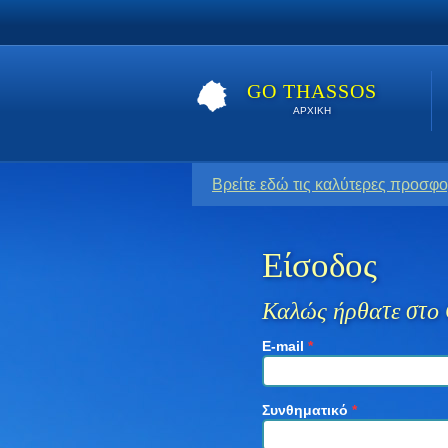
GO THASSOS
ΑΡΧΙΚΗ
Βρείτε εδώ τις καλύτερες προσφο
Είσοδος
Καλώς ήρθατε στο 
E-mail
*
Συνθηματικό
*