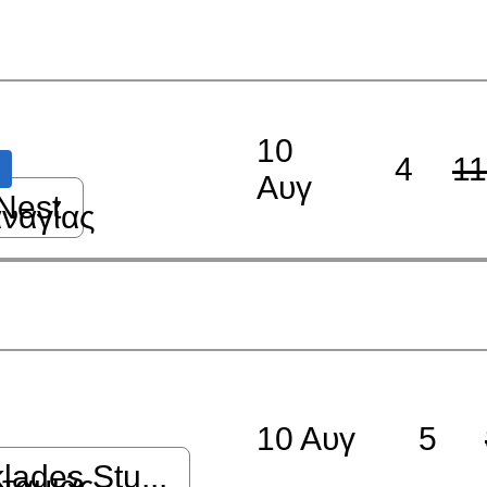
10
4
1
Αυγ
Nest
ναγίας
10 Αυγ
5
lades Stu...
ταμιάς