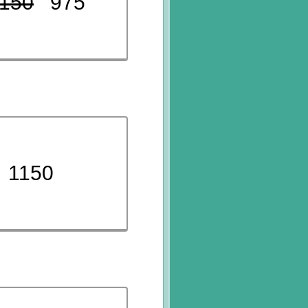
150
975
1150