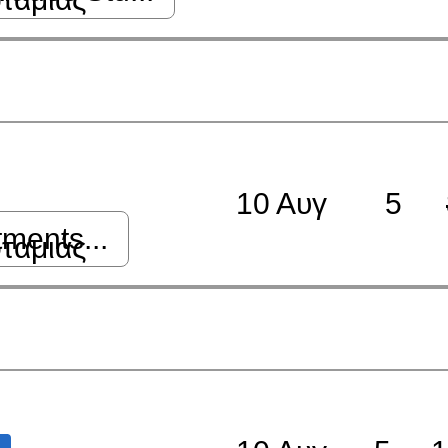
10 Αυγ
5
tments...
ταμιάς