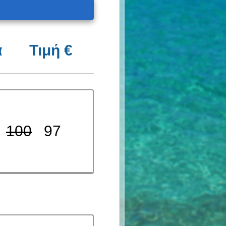
α
Τιμή €
100
97