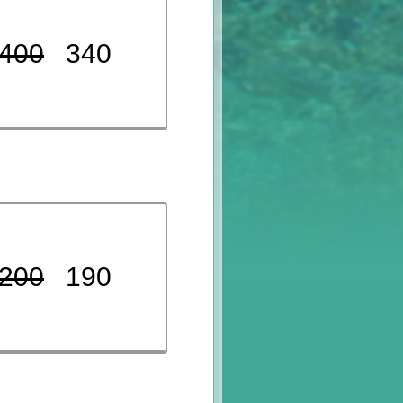
400
340
200
190