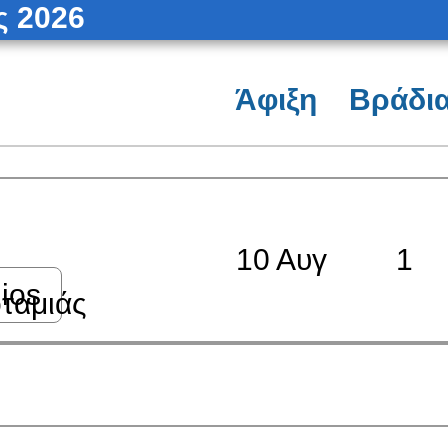
ς 2026
Άφιξη
Βράδι
10 Αυγ
1
dios
ταμιάς