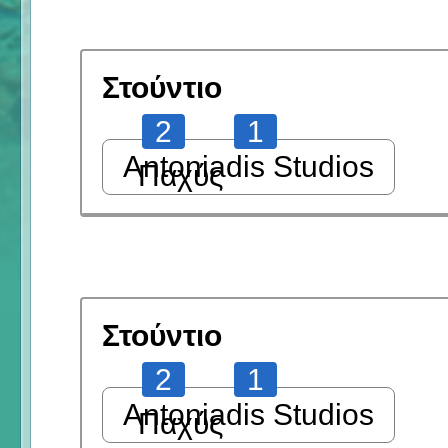
Στούντιο
2
1
Antoniadis Studios
Παχύς
Στούντιο
2
1
Antoniadis Studios
Παχύς