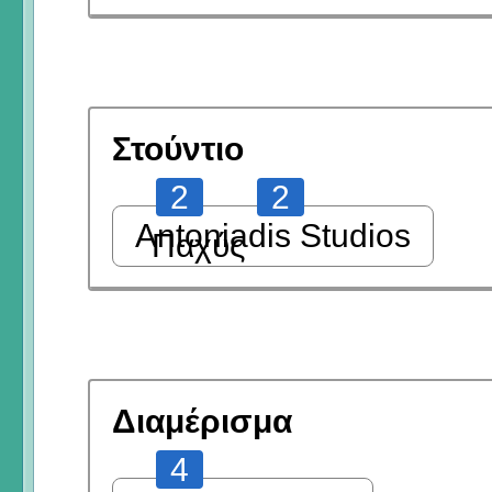
Στούντιο
2
2
Antoniadis Studios
Παχύς
Διαμέρισμα
4