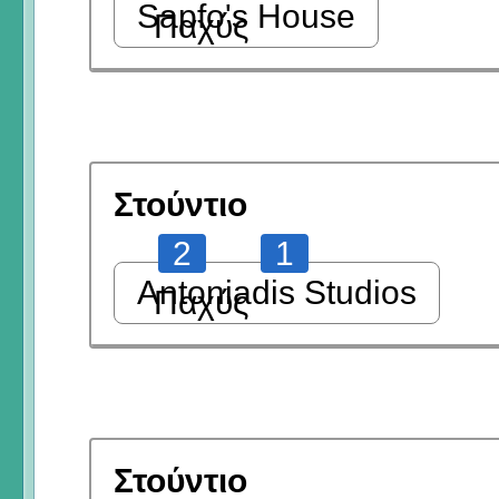
Sapfo's House
Παχύς
Στούντιο
2
1
Antoniadis Studios
Παχύς
Στούντιο