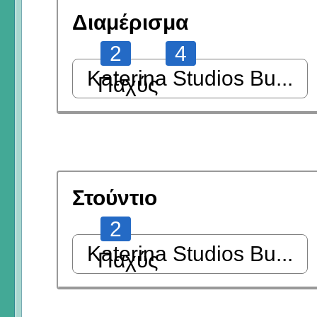
Διαμέρισμα
2
4
Katerina Studios Bu...
Παχύς
Στούντιο
2
Katerina Studios Bu...
Παχύς