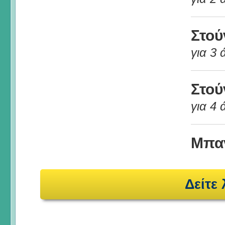
Στού
για 3
Στού
για 4
Μπα
Δείτε