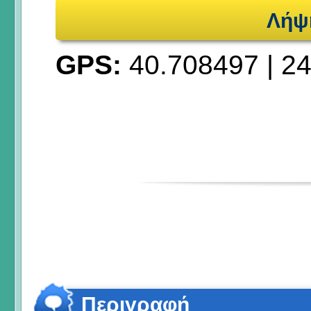
Λήψ
GPS:
40.708497
|
24
Περιγραφή