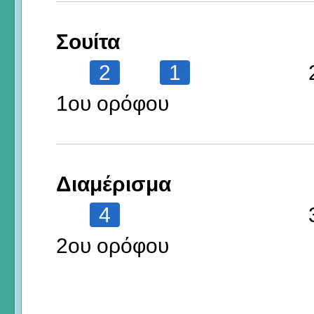
Σουίτα
2
1
1ου ορόφου
Διαμέρισμα
4
2ου ορόφου