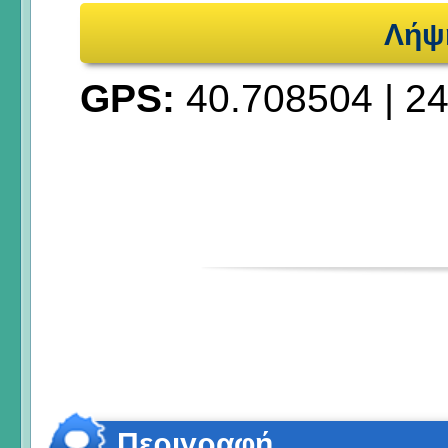
Λήψ
GPS:
40.708504
|
24
Περιγραφή