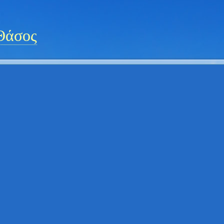
Θάσος