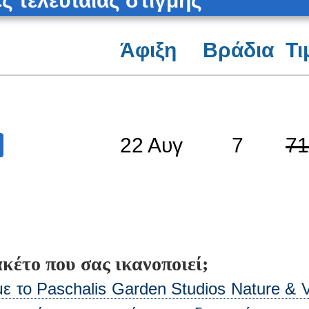
 τελευταίας στιγμής
Άφιξη
Βράδια
Τι
22 Αυγ
7
71
κέτο που σας ικανοποιεί;
ε το Paschalis Garden Studios Nature & Vi