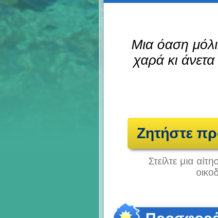
Μια όαση μόλι
χαρά κι άνετα
Ζητήστε π
Στείλτε μια αίτ
οικο