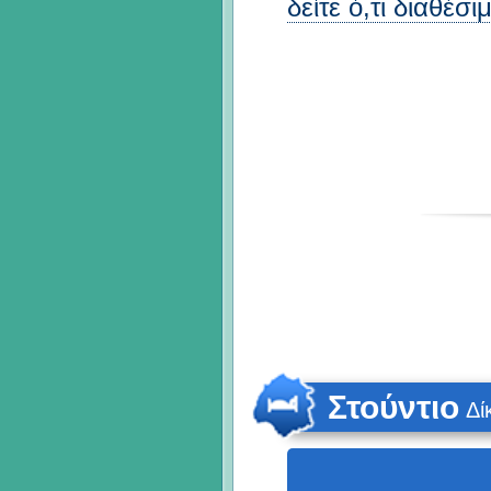
δείτε ό,τι διαθέσ
Στούντιο
Δί