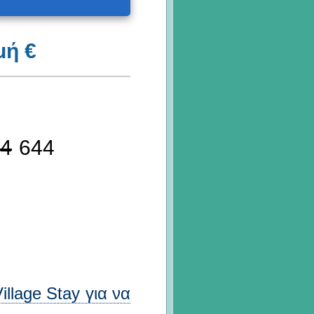
μή €
4
644
llage Stay για να