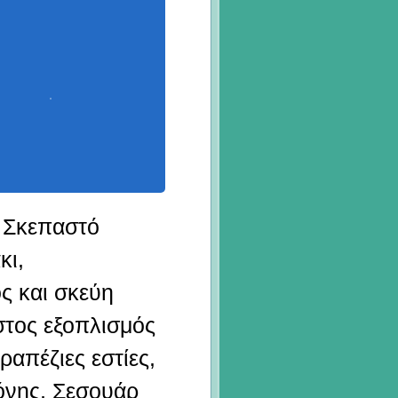
 Σκεπαστό
κι,
ς και σκεύη
στος εξοπλισμός
ραπέζιες εστίες,
όνης, Σεσουάρ