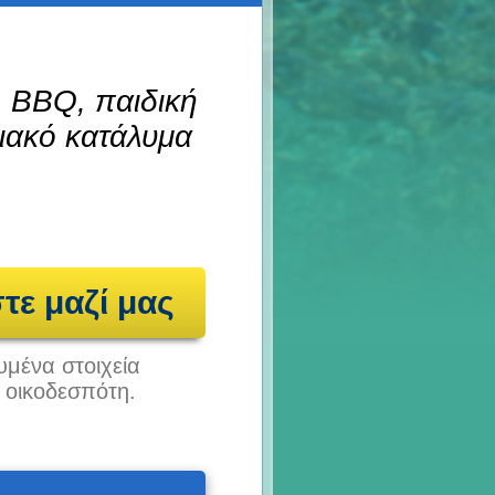
, BBQ, παιδική
ειακό κατάλυμα
τε μαζί μας
υμένα στοιχεία
υ οικοδεσπότη.