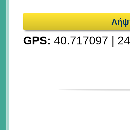
Λήψ
GPS:
40.717097
|
24