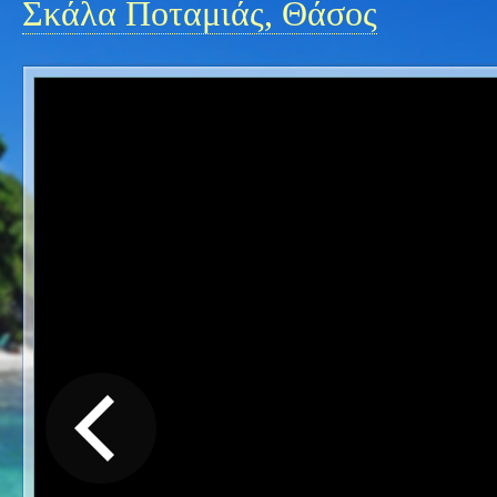
Σκάλα Ποταμιάς, Θάσος