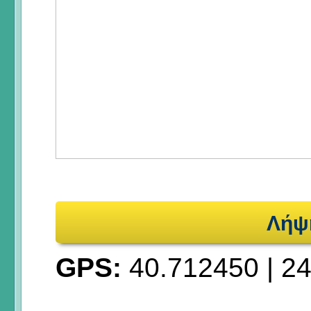
Λήψ
GPS:
40.712450
|
24