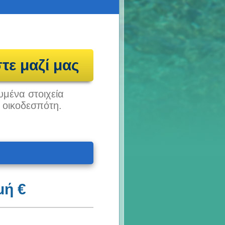
τε μαζί μας
υμένα στοιχεία
υ οικοδεσπότη.
μή €