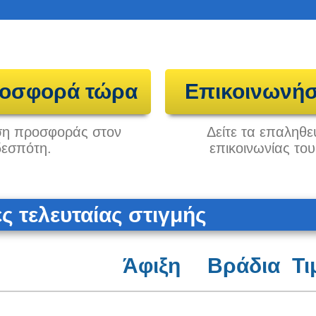
ροσφορά τώρα
Επικοινωνήσ
ηση προσφοράς στον
Δείτε τα επαληθε
δεσπότη.
επικοινωνίας το
 τελευταίας στιγμής
Άφιξη
Βράδια
Τι