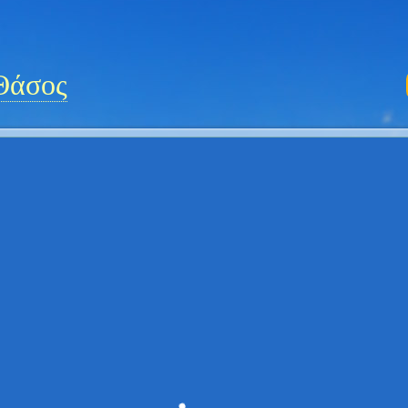
Θάσος