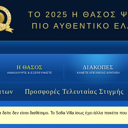
ΤΟ 2025 Η ΘΑΣΟΣ 
ΠΙΟ ΑΥΘΕΝΤΙΚΟ ΕΛ
Η ΘΑΣΟΣ
ΔΙΑΚΟΠΕΣ
ΑΝΑΚΑΛΥΨΤΕ & ΕΞΕΡΕΥΝΗΣΤΕ
ΚΑΝΕΤΕ ΑΠΕΥΘΕΙΑΣ ΚΡΑΤΗΣΗ
άτων
Προσφορές Τελευταίας Στιγμής
δείτε δεν είναι διαθέσιμο. Το Sofia Villa ίσως έχει άλλα πακέτα πο
στασης