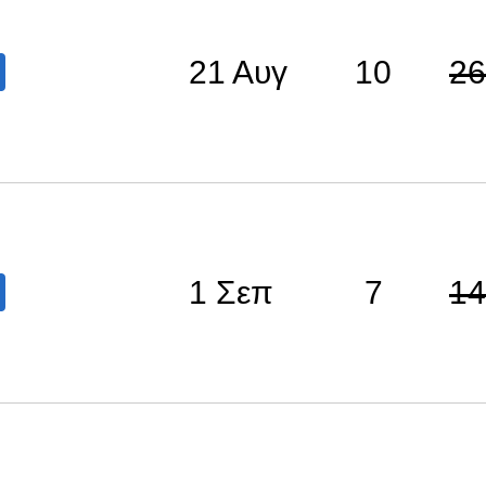
21 Αυγ
10
26
1 Σεπ
7
14