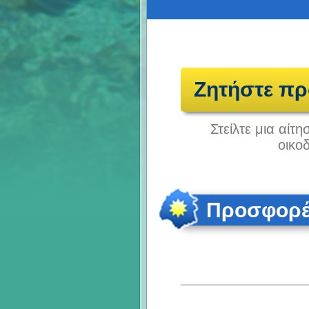
Ζητήστε π
Στείλτε μια αίτ
οικο
Προσφορές