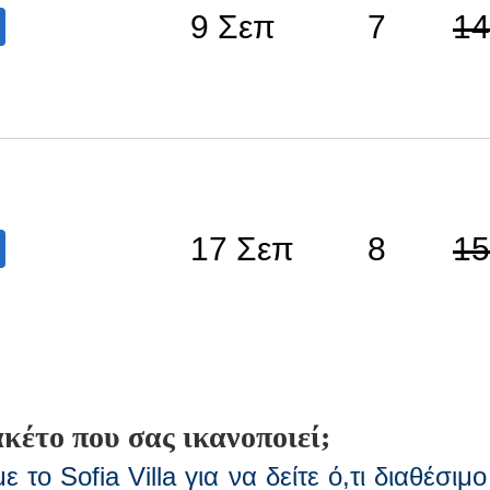
9 Σεπ
7
14
17 Σεπ
8
15
κέτο που σας ικανοποιεί;
 το Sofia Villa για να δείτε ό,τι διαθέσιμ