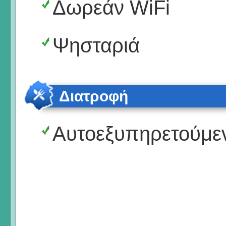
Δωρεάν WiFi
Ψησταριά
Διατροφή
Αυτοεξυπηρετούμε