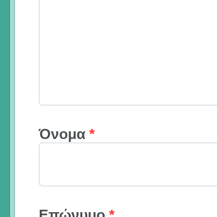
Όνομα
*
Επώνυμο
*