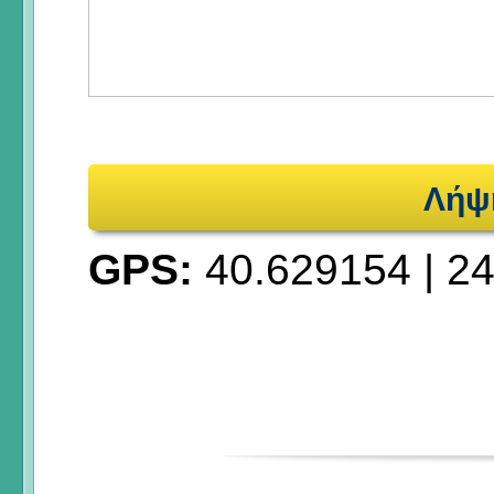
Λήψ
GPS:
40.629154
|
24