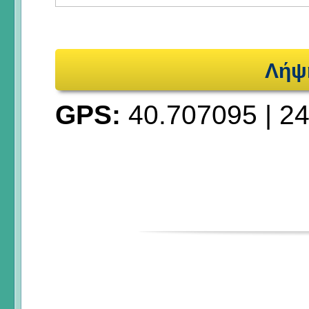
Λήψ
GPS:
40.707095
|
24