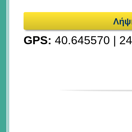
Λήψ
GPS:
40.645570
|
24