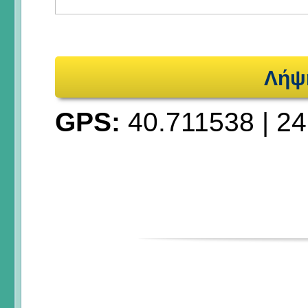
Λήψ
GPS:
40.711538
|
24