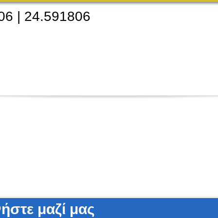
06
|
24.591806
ήστε μαζί μας