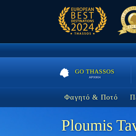
GO THASSOS
ΑΡΧΙΚΗ
Φαγητό & Ποτό
Π
Ploumis Ta