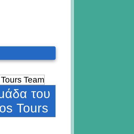
μάδα του
os Tours