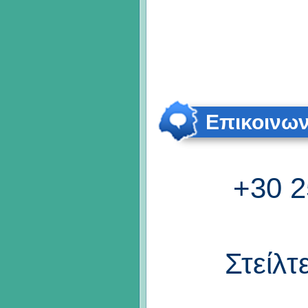
Επικοινων
+30 2
Στείλτ