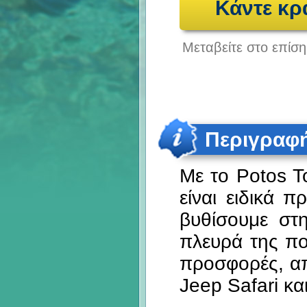
Κάντε κρ
Μεταβείτε στο επίσ
Περιγραφ
Με το Potos T
είναι ειδικά 
βυθίσουμε στ
πλευρά της πο
προσφορές, απ
Jeep Safari κα