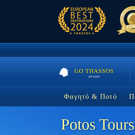
GO THASSOS
ΑΡΧΙΚΗ
Φαγητό & Ποτό
Π
Potos Tours