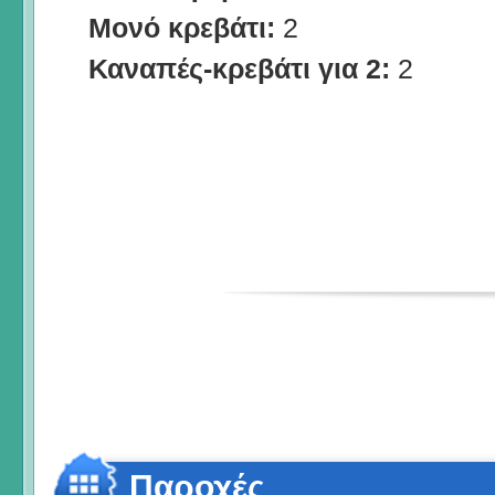
Μονό κρεβάτι:
2
Καναπές-κρεβάτι για 2:
2
Παροχές