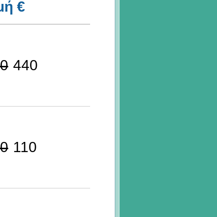
μή €
0
440
0
110