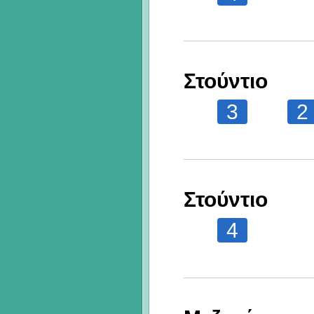
Στούντιο
3
2
Στούντιο
4