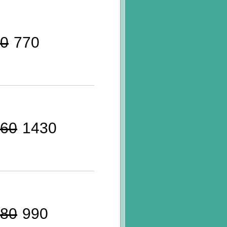
0
770
60
1430
80
990