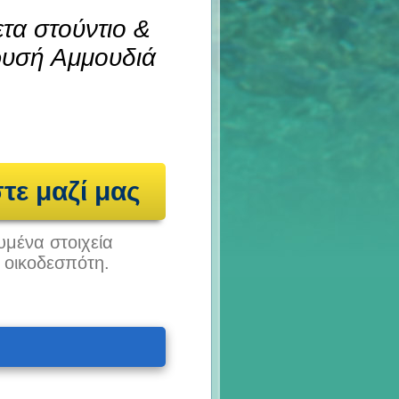
τα στούντιο &
Χρυσή Αμμουδιά
τε μαζί μας
υμένα στοιχεία
υ οικοδεσπότη.