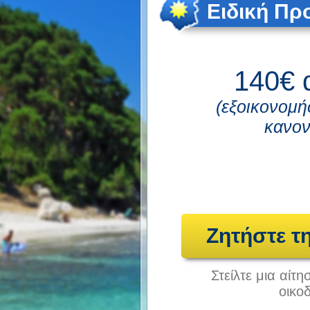
Ειδική Π
140€ 
(εξοικονομή
κανον
Ζητήστε τ
Στείλτε μια αίτ
οικο