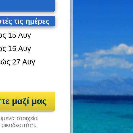
υτές τις ημέρες
ώς
15 Αυγ
ώς
15 Αυγ
εώς
27 Αυγ
τε μαζί μας
υμένα στοιχεία
υ οικοδεσπότη.