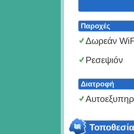
Παροχές
Δωρεάν WiF
Ρεσεψιόν
Διατροφή
Αυτοεξυπηρ
Τοποθεσί