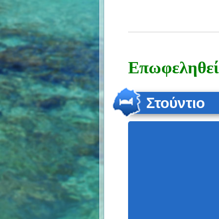
Επωφεληθείτ
Στούντιο