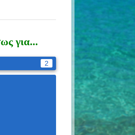
ς για...
2