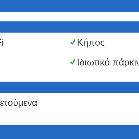
i
Κήπος
Ιδιωτικό πάρκι
ετούμενα
α