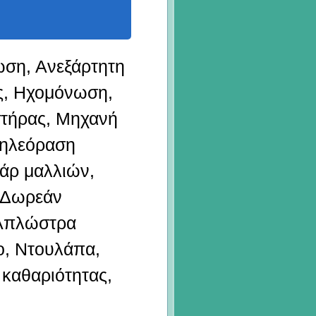
ωση, Ανεξάρτητη
ες, Ηχομόνωση,
στήρας, Μηχανή
Τηλεόραση
άρ μαλλιών,
 Δωρεάν
 Απλώστρα
ο, Ντουλάπα,
καθαριότητας,