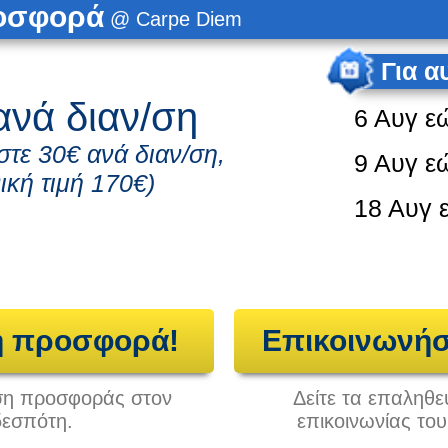
ροσφορά
@ Carpe Diem
Για α
ανά διαν/ση
6 Αυγ
ε
στε 30€ ανά διαν/ση,
9 Αυγ
ε
ική τιμή 170€)
18 Αυγ
η προσφορά!
Επικοινωνήσ
ηση προσφοράς στον
Δείτε τα επαληθε
δεσπότη.
επικοινωνίας το