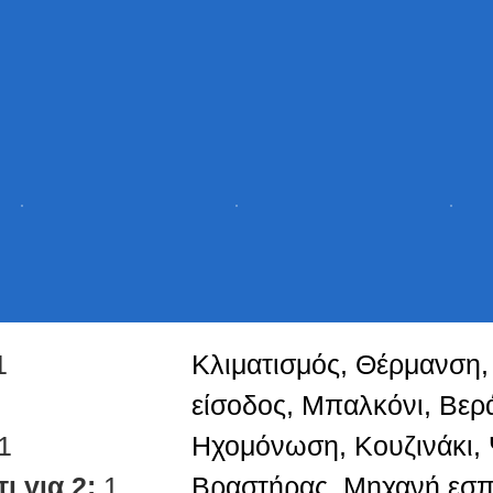
1
Κλιματισμός, Θέρμανση,
είσοδος, Μπαλκόνι, Βερά
1
Ηχομόνωση, Κουζινάκι, 
ι για 2:
1
Βραστήρας, Μηχανή εσπ