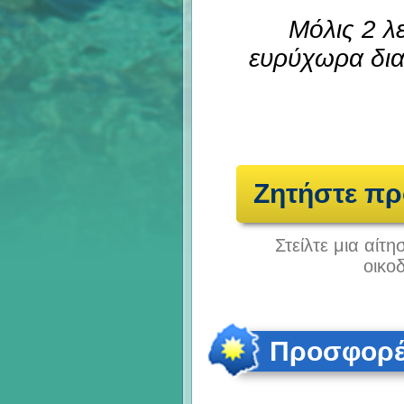
Μόλις 2 λ
ευρύχωρα δια
Ζητήστε π
Στείλτε μια αίτ
οικο
Προσφορές