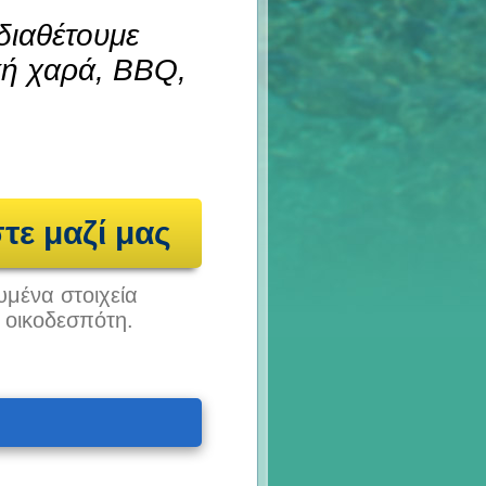
διαθέτουμε
κή χαρά, BBQ,
τε μαζί μας
υμένα στοιχεία
υ οικοδεσπότη.