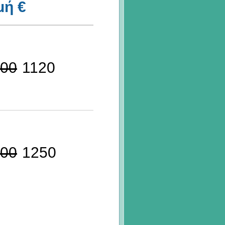
μή €
00
1120
00
1250