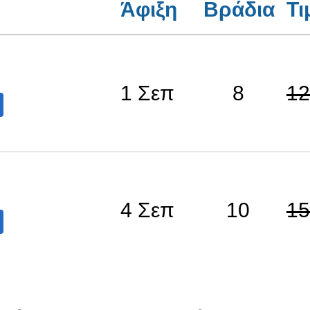
Άφιξη
Βράδια
Τι
1 Σεπ
8
12
4 Σεπ
10
15