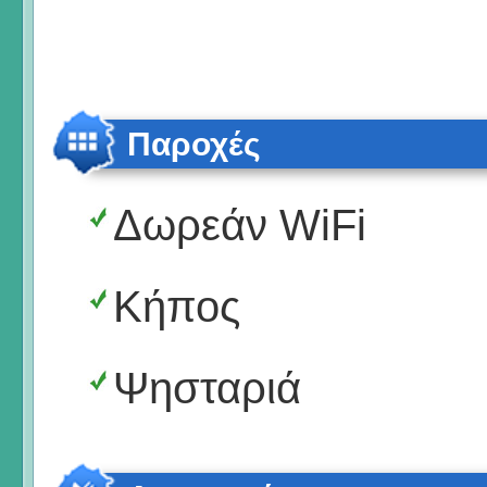
Παροχές
Δωρεάν WiFi
Κήπος
Ψησταριά