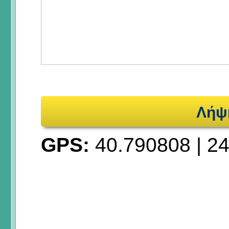
Λήψ
GPS:
40.790808
|
24