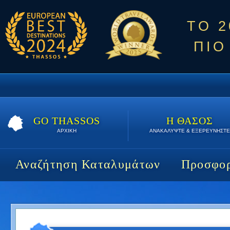
ΤΟ 
ΠΙΟ
GO THASSOS
Η ΘΑΣΟΣ
ΑΡΧΙΚΗ
ΑΝΑΚΑΛΥΨΤΕ & ΕΞΕΡΕΥΝΗΣΤΕ
Αναζήτηση Καταλυμάτων
Προσφορ
Karipis Bungalows | 8 διαν/σεις | 640 €