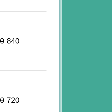
0
840
0
720