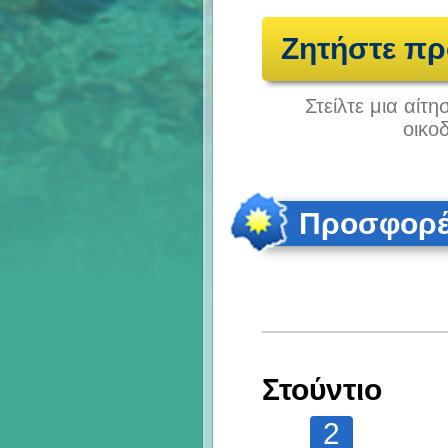
Ζητήστε π
Στείλτε μια αίτ
οικο
Προσφορές
Στούντιο
2