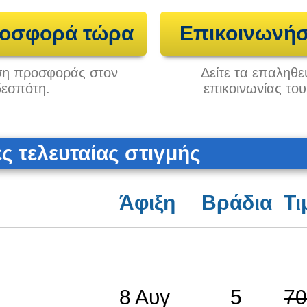
ροσφορά τώρα
Επικοινωνήσ
ηση προσφοράς στον
Δείτε τα επαληθε
δεσπότη.
επικοινωνίας το
 τελευταίας στιγμής
Άφιξη
Βράδια
Τι
8 Αυγ
5
70