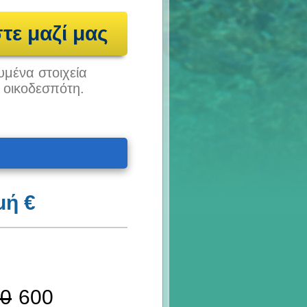
τε μαζί μας
υμένα στοιχεία
υ οικοδεσπότη.
μή €
0
600