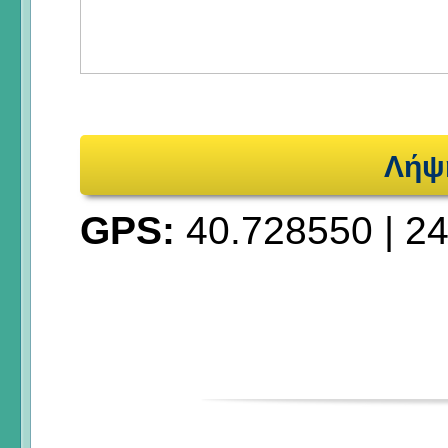
Λήψ
GPS:
40.728550
|
24