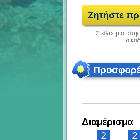
Ζητήστε π
Στείλτε μια αίτ
οικο
Προσφορές
Διαμέρισμα
2
2