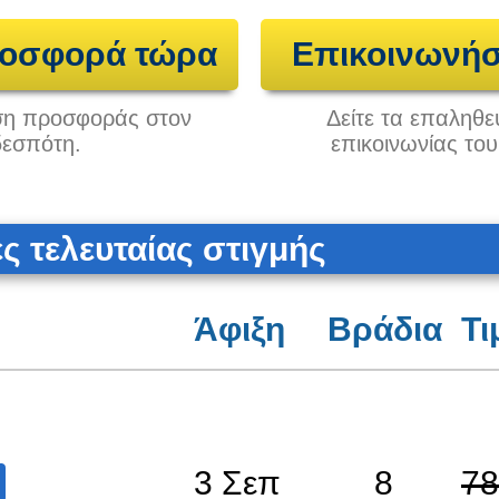
ροσφορά τώρα
Επικοινωνήσ
ηση προσφοράς στον
Δείτε τα επαληθε
δεσπότη.
επικοινωνίας το
 τελευταίας στιγμής
Άφιξη
Βράδια
Τι
3 Σεπ
8
78