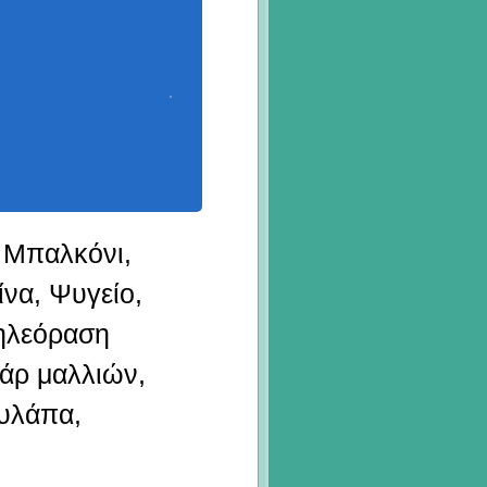
 Μπαλκόνι,
να, Ψυγείο,
ηλεόραση
άρ μαλλιών,
υλάπα,