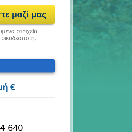
τε μαζί μας
υμένα στοιχεία
υ οικοδεσπότη.
μή €
4
640