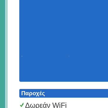
Παροχές
Δωρεάν WiFi