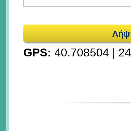
Λήψ
GPS:
40.708504
|
24