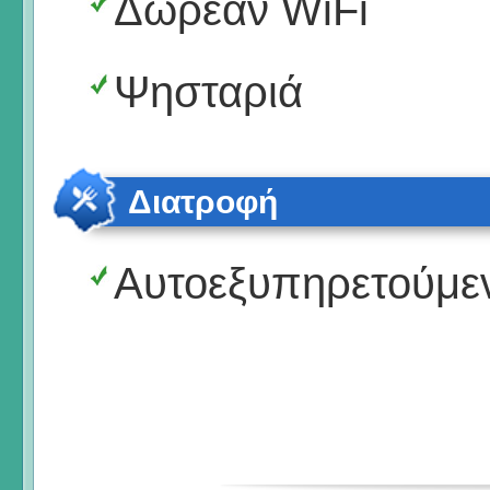
Δωρεάν WiFi
Ψησταριά
Διατροφή
Αυτοεξυπηρετούμε