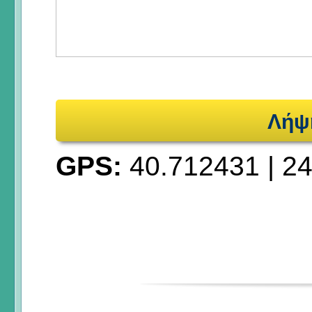
Λήψ
GPS:
40.712431
|
24