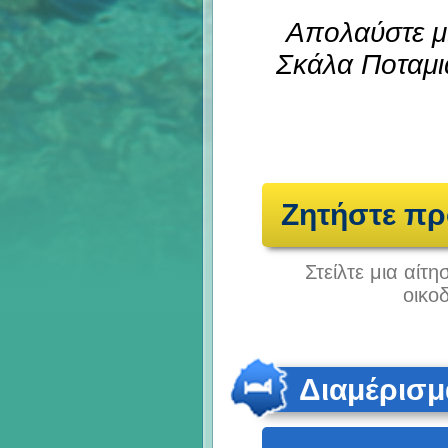
Απολαύστε μι
Σκάλα Ποταμι
Ζητήστε π
Στείλτε μια αίτ
οικο
Διαμέρισμ