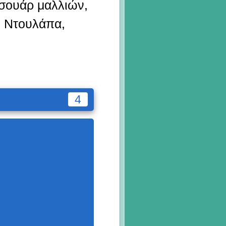
σουάρ μαλλιών,
, Ντουλάπα,
4