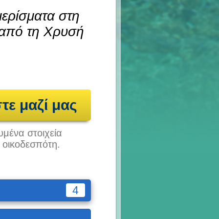
μερίσματα στη
 από τη Χρυσή
τε μαζί μας
υμένα στοιχεία
υ οικοδεσπότη.
4