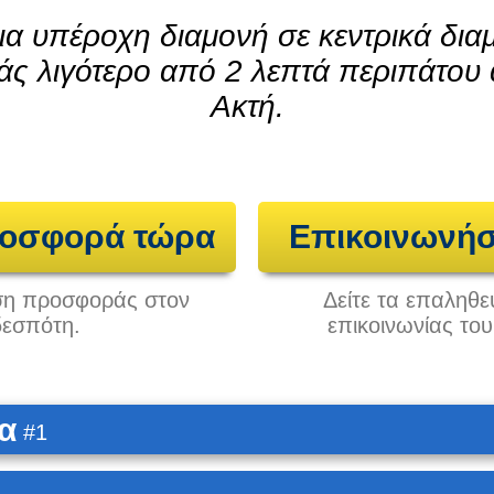
α υπέροχη διαμονή σε κεντρικά δια
άς λιγότερο από 2 λεπτά περιπάτου
Ακτή.
ροσφορά τώρα
Επικοινωνήσ
ηση προσφοράς στον
Δείτε τα επαληθε
δεσπότη.
επικοινωνίας το
α
#1