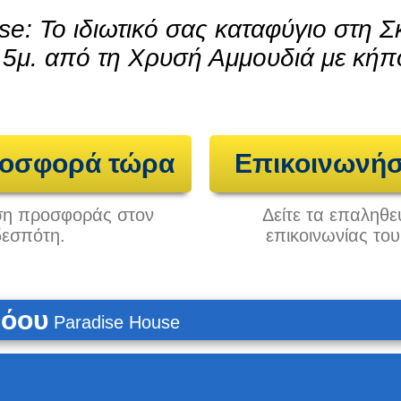
e: Το ιδιωτικό σας καταφύγιο στη 
5μ. από τη Χρυσή Αμμουδιά με κή
ροσφορά τώρα
Επικοινωνήσ
ηση προσφοράς στον
Δείτε τα επαληθε
δεσπότη.
επικοινωνίας το
όου
Paradise House