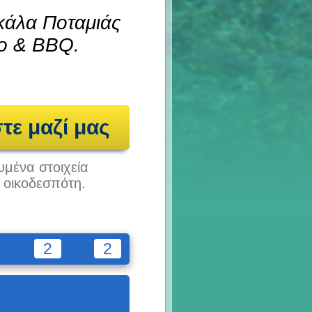
Σκάλα Ποταμιάς
πο & BBQ.
τε μαζί μας
υμένα στοιχεία
υ οικοδεσπότη.
2
2