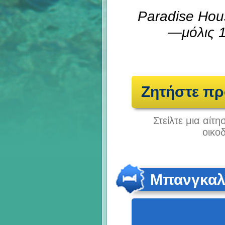
Paradise Hous
—μόλις 1
Ζητήστε π
Στείλτε μια αίτ
οικο
Μπανγκαλ