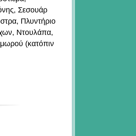
όνης, Σεσουάρ
ώστρα, Πλυντήριο
χων, Ντουλάπα,
 μωρού (κατόπιν