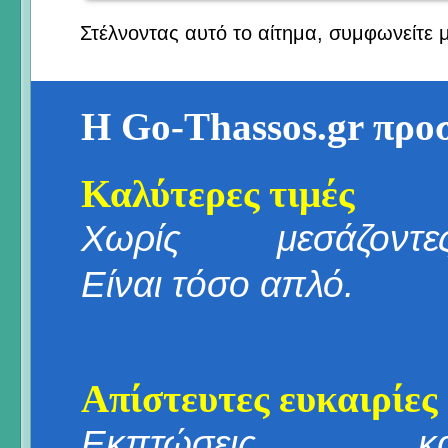
Στέλνοντας αυτό το αίτημα, συμφωνείτε 
Η Go-Thassos.gr προ
Καλύτερες τιμές
Χωρίς μεσάζοντες
Είναι τόσο απλό.
Απίστευτες ευκαιρίες
Εκπτώσεις κα