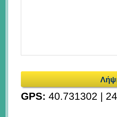
Λήψ
GPS:
40.731302
|
24