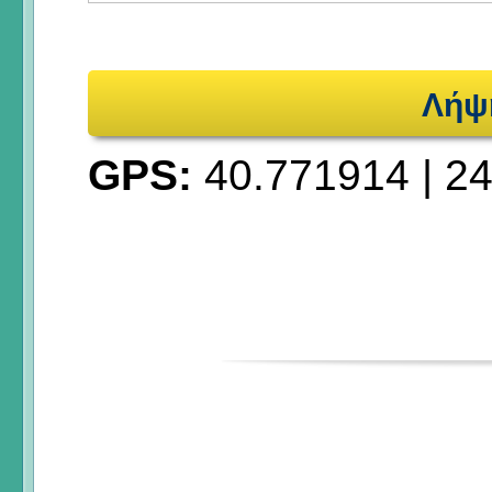
Λήψ
GPS:
40.771914
|
24