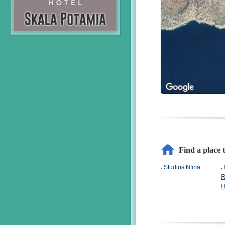
Find a place 
Studios Ntina
R
H