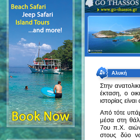
Αλυκή
Στην ανατολικ
έκταση, ο οι
ιστορίας είνα
Από τότε υπάρ
μέσα στη θάλ
7ου π.Χ. αιώ
στους δύο να