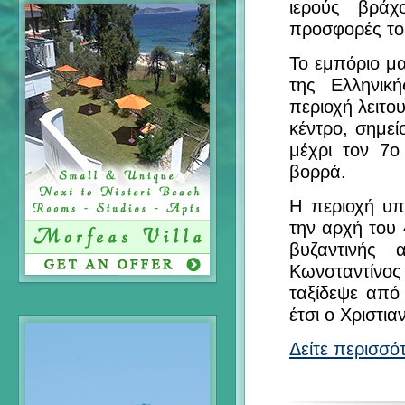
ιερούς βράχ
προσφορές το
Το εμπόριο μα
της Ελληνικ
περιοχή λειτο
κέντρο, σημεί
μέχρι τον 7ο
βορρά.
Η περιοχή υπ
την αρχή του 
βυζαντινής
Κωνσταντίνο
ταξίδεψε από
έτσι ο Χριστι
Δείτε περισσό