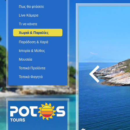
Πως θα φτάσετε
Live Κάμερα
Τι να κάνετε
Χωριά & Παραλίες
Παράδοση & Χαρά
Ιστορία & Μύθος
Μουσεία
Τοπικά Προϊόντα
Τοπικά Φαγητά