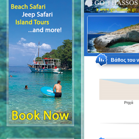
Βάθος του 
Ρηχά