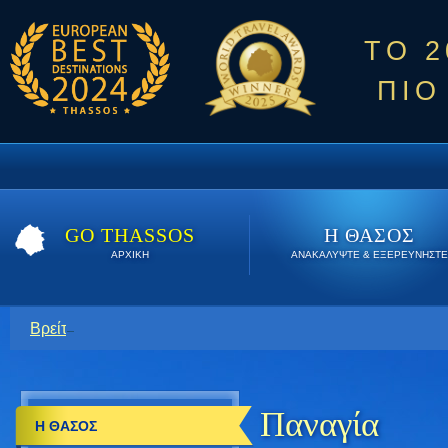
ΤΟ 
ΠΙΟ
GO THASSOS
Η ΘΑΣΟΣ
ΑΡΧΙΚΗ
ΑΝΑΚΑΛΥΨΤΕ & ΕΞΕΡΕΥΝΗΣΤΕ
Βρείτε εδώ τις καλύτερες προσφορές όλο το καλοκαίρι. Κάν
Παναγία
Η ΘΑΣΟΣ