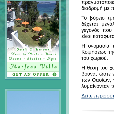
πραγματοποι
διαδρομή με π
Το βόρειο τμ
δέχεται μεγ
γεγονός που 
είναι κατάφυτ
Η ονομασία 
Κοιμήσεως τη
του χωριού.
Η θέση του χ
βουνά, ώστε 
των Θασίων, 
λυμαίνονταν το
Δείτε περισσό