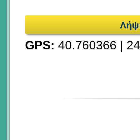
Λήψ
GPS:
40.760366
|
24