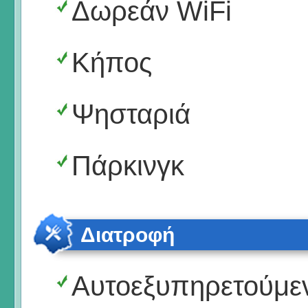
Δωρεάν WiFi
Κήπος
Ψησταριά
Πάρκινγκ
Διατροφή
Αυτοεξυπηρετούμε