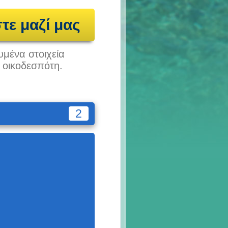
τε μαζί μας
υμένα στοιχεία
υ οικοδεσπότη.
2