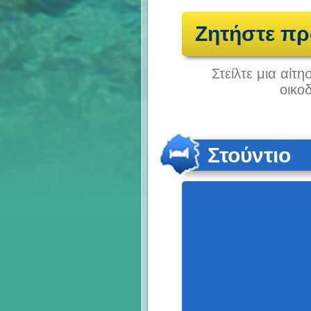
Ζητήστε π
Στείλτε μια αίτ
οικο
Στούντιο