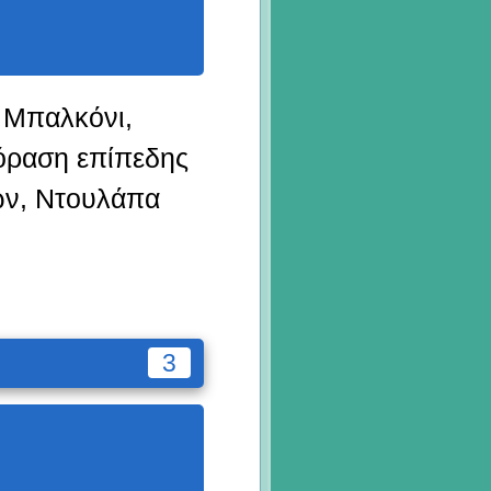
 Μπαλκόνι,
εόραση επίπεδης
ών, Ντουλάπα
3