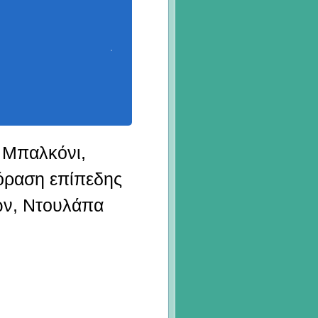
 Μπαλκόνι,
εόραση επίπεδης
ών, Ντουλάπα