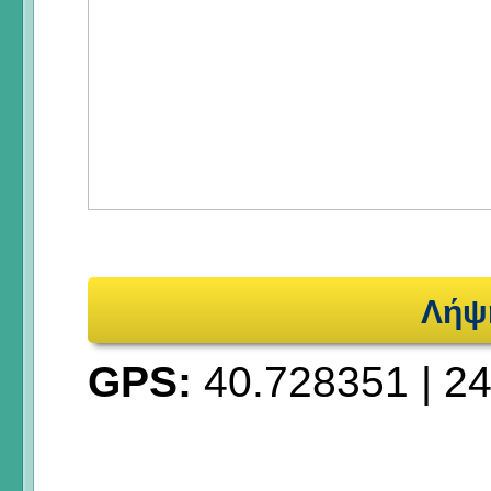
Λήψ
GPS:
40.728351
|
24