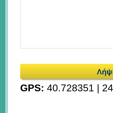
Λήψ
GPS:
40.728351
|
24