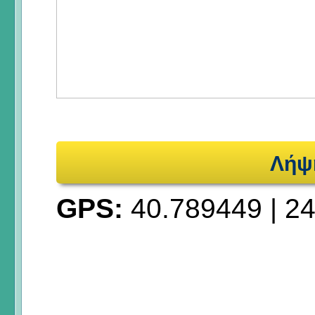
Λήψ
GPS:
40.789449
|
24