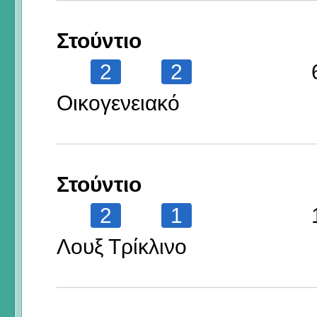
Στούντιο
2
2
Οικογενειακό
Στούντιο
2
1
Λουξ Τρίκλινο