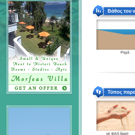
Βάθος του 
Ρηχά
Τύπος παρα
με ψιλή άμμο