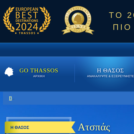
ΤΟ 
ΠΙΟ
GO THASSOS
Η ΘΑΣΟΣ
ΑΡΧΙΚΗ
ΑΝΑΚΑΛΥΨΤΕ & ΕΞΕΡΕΥΝΗΣΤΕ
Βρείτε εδώ τις καλύτερες προσφορές όλο το καλοκαίρι. Κάν
Ατσπάς
Η ΘΑΣΟΣ