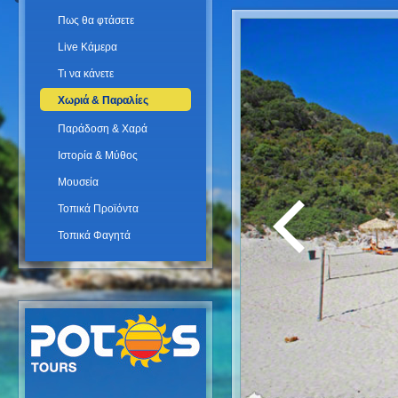
Πως θα φτάσετε
Live Κάμερα
Τι να κάνετε
Χωριά & Παραλίες
Παράδοση & Χαρά
Ιστορία & Μύθος
Μουσεία
Τοπικά Προϊόντα
Τοπικά Φαγητά