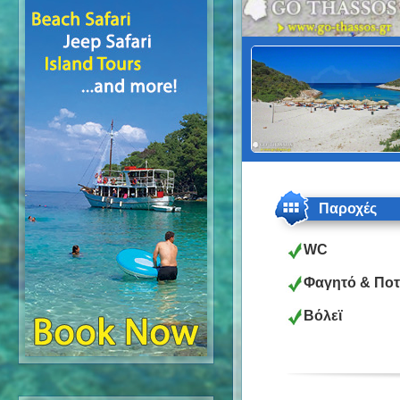
Παροχές
WC
Φαγητό & Πο
Βόλεϊ