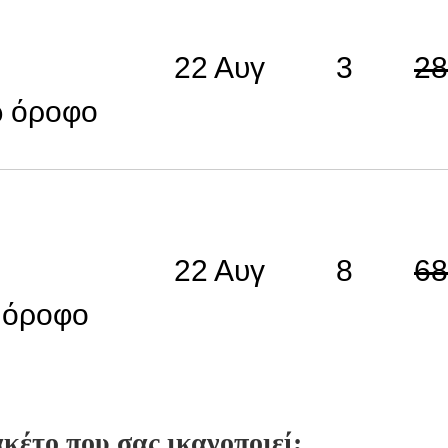
22 Αυγ
3
28
ω όροφο
22 Αυγ
8
68
 όροφο
κέτο που σας ικανοποιεί;