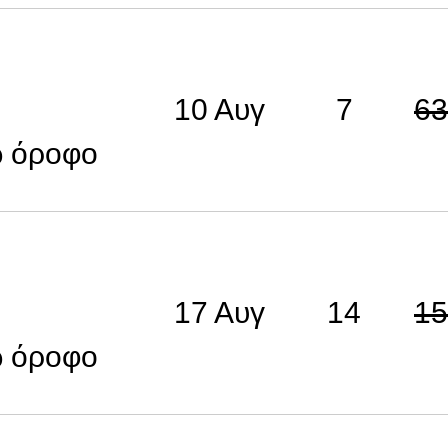
10 Αυγ
7
63
ω όροφο
17 Αυγ
14
15
ω όροφο