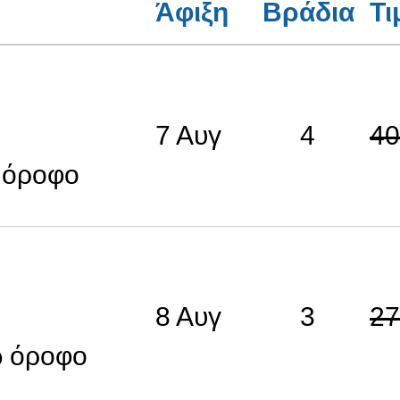
Άφιξη
Βράδια
Τι
7 Αυγ
4
40
 όροφο
8 Αυγ
3
27
ω όροφο