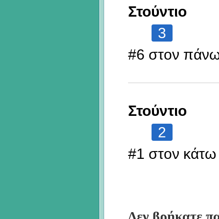
Στούντιο
3
#6 στον πάν
Στούντιο
2
#1 στον κάτω
Δεν βρήκατε πα