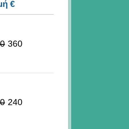
μή €
0
360
0
240