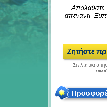
Απολαύστε τ
απέναντι. Ξυπ
Ζητήστε π
Στείλτε μια αίτ
οικο
Προσφορές