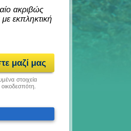
γαίο ακριβώς
 με εκπληκτική
τε μαζί μας
υμένα στοιχεία
υ οικοδεσπότη.